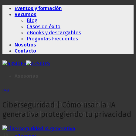
Saltar
Eventos y formación
al
Recursos
contenido
Blog
Casos de éxito
eBooks y descargables
Preguntas Frecuentes
Nosotros
Contacto
Asesorías
Blog
Soluciones para asesorías y
Ciberseguridad | Cómo usar la IA
despachos profesionales
generativa protegiendo tu privacidad
06
a3asesor