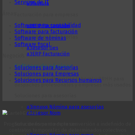
Servicios de IT
a3factura
Áreas
Facturación para empresas
Software para contabilidad
a3ERP Facturación
Software para facturación
Facturación para asesorías
Software de nóminas
Software fiscal
a3asesor Ges
a3ERP Facturación
Negocios
Software de nóminas
Soluciones para Asesorías
Soluciones para Empresas
Las soluciones de gestión laboral y RRHH para
Soluciones para Recursos humanos
despachos profesionales y empresas más usados.
Soluciones para asesorías
a3innuva Nómina para asesorías
a3asesor Nom
Soluciones para empresas
Programa de fomento de la conversión a indefinido de
contratos temporales de determinados colectivos
a3innuva Nómina para pyme