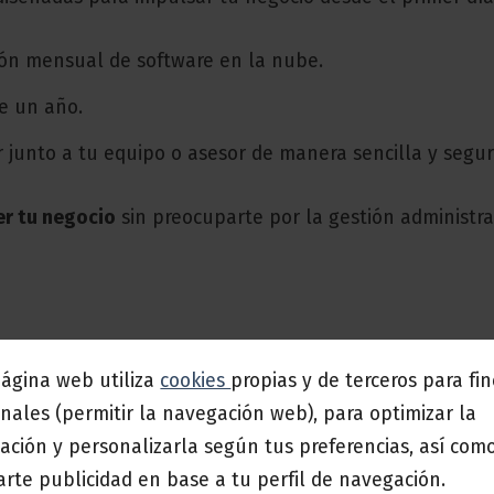
ión mensual de software en la nube.
e un año.
r junto a tu equipo o asesor de manera sencilla y segur
er tu negocio
sin preocuparte por la gestión administra
oral
, el Pack Emprende te ofrece un software adaptado 
página web utiliza
cookies
propias y de terceros para fi
nales (permitir la navegación web), para optimizar la
ación y personalizarla según tus preferencias, así com
rte publicidad en base a tu perfil de navegación.