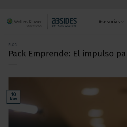
Saltar
al
contenido
Asesorías
BLOG
Pack Emprende: El impulso pa
10
Nov