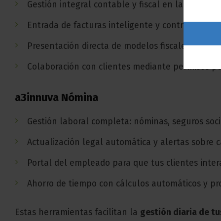
Gestión integral contable y fiscal en la nube.
Entrada de facturas inteligente y control de IVA/
Presentación directa de modelos fiscales a la Ag
Colaboración con clientes mediante permisos pe
a3innuva Nómina
Gestión laboral completa: nóminas, seguros socia
Actualización legal automática y alertas sobre 
Portal del empleado para que tus clientes inte
Ahorro de tiempo con cálculos automáticos y pr
Estas herramientas facilitan la
gestión diaria de tu