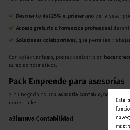
Descuento del 25% el primer año
en la suscripc
Acceso gratuito a formación profesional
durant
Soluciones colaborativas
, que permiten trabaja
Con estas ventajas, podrás centrarte en
hacer crec
cambios normativos.
Pack Emprende para asesorías
Si tu negocio es una
asesoría contable, fiscal o lab
Esta 
necesidades:
funcio
naveg
a3innuva Contabilidad
mostra