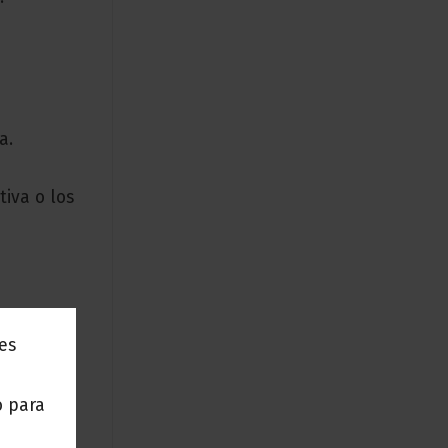
a.
tiva o los
a tus
nes
o para