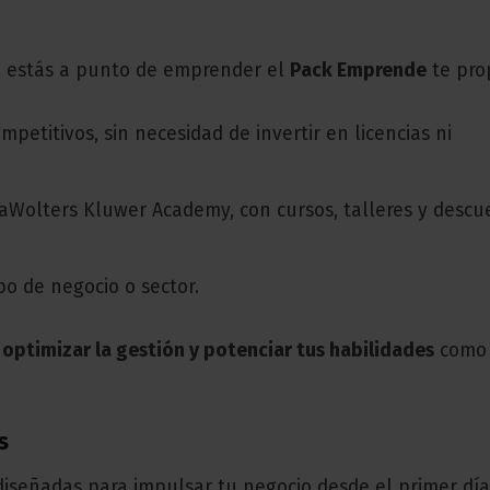
 estás a punto de emprender el
Pack Emprende
te pro
mpetitivos, sin necesidad de invertir en licencias ni
laWolters Kluwer Academy, con cursos, talleres y descu
po de negocio o sector.
e
optimizar la gestión y potenciar tus habilidades
como
s
diseñadas para impulsar tu negocio desde el primer día