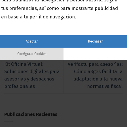
tus preferencias, así como para mostrarte publicidad
en base a tu perfil de navegación.
Aceptar
Rechazar
Esta entrada fue publicada en
Blog
. Marque como favorito el
Enlace permanente
.
Configurar Cookies
Kit Oficina Virtual:
Verifactu para asesorías:
Soluciones digitales para
Cómo a3ges facilita la
asesorías y despachos
adaptación a la nueva
profesionales
normativa fiscal
Publicaciones Recientes