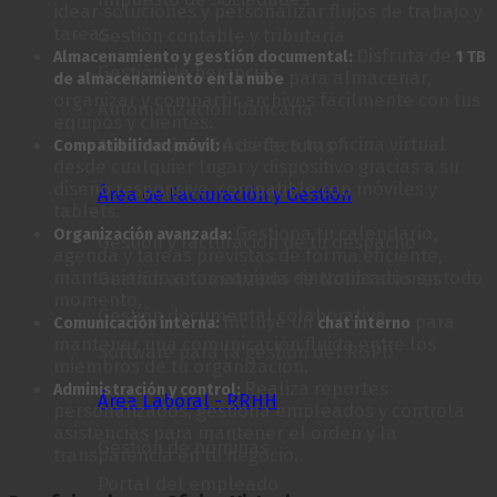
idear soluciones y personalizar flujos de trabajo y
tareas.
Gestión contable y tributaria
Disfruta de
Almacenamiento y gestión documental:
1 TB
Gestión de herencias
para almacenar,
de almacenamiento en la nube
organizar y compartir archivos fácilmente con tus
Automatización bancaria
equipos y clientes.
Accede a tu oficina virtual
Automatización de facturas
Compatibilidad móvil:
desde cualquier lugar y dispositivo gracias a su
diseño responsive, compatible con móviles y
Área de Facturación y Gestión
tablets.
Gestiona tu calendario,
Organización avanzada:
Gestión y facturación de tu despacho
agenda y tareas previstas de forma eficiente,
manteniendo a tus equipos sincronizados en todo
Gestión automatizada de Notificaciones
momento.
Gestión documental colaborativa
Incluye un
para
Comunicación interna:
chat interno
mantener una comunicación fluida entre los
Software para la gestión del RGPD
miembros de tu organización.
Realiza reportes
Administración y control:
Área Laboral - RRHH
personalizados, gestiona empleados y controla
asistencias para mantener el orden y la
Gestión de nóminas
transparencia en tu negocio.
Portal del empleado