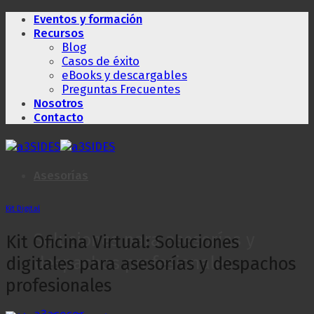
Saltar
Eventos y formación
al
Recursos
contenido
Blog
Casos de éxito
eBooks y descargables
Preguntas Frecuentes
Nosotros
Contacto
Asesorías
Kit Digital
Soluciones para asesorías y
Kit Oficina Virtual: Soluciones
despachos profesionales
digitales para asesorías y despachos
profesionales
a3asesor