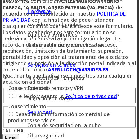
B98784176
domicilio en
CALLE MUSICO ANTONIO
CABEZA, 14 BAJOS, 46980 PATERNA (VALENCIA)
de
Hardware
acuerdo con lo establecido en nuestra
POLÍTICA DE
PRIVACIDAD
con la finalidad de poder atender
Servidores en la nube
cualquier consulta que realice desde este formulario.
Los datos recabados por este formulario no se
Equipos y periféricos
cederán a terceros salvo por obligación legal.
Le
recordamos que usted tiene derecho al acceso,
Sistemas de red y comunicación
rectificación, limitación de tratamiento, supresión,
portabilidad y oposición al tratamiento de sus datos
dirigiendo su petición a la dirección postal indicada o al
Servicios en la nube
correo electrónico
ABENLLOCH@A3SIDES.ES
.
Igualmente puede dirigirse a nosotros para cualquier
Microsoft 365 | Empresa
aclaración adicional
Consentimiento
*
Escritorio remoto y VPN
He leído y acepto la
Política de privacidad
*
Migración de datos
Consentimiento
Seguridad
Deseo recibir información comercial de
productos/servicios
Copia de seguridad en la nube
CAPTCHA
Ciberseguridad