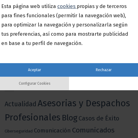
innovación basada en datos
Esta página web utiliza
cookies
propias y de terceros
para fines funcionales (permitir la navegación web),
para optimizar la navegación y personalizarla según
SÍGUENOS EN LAS REDES SOCIALES
tus preferencias, así como para mostrarte publicidad
en base a tu perfil de navegación.
Aceptar
Rechazar
En a3SIDES hablamos sobre…
Configurar Cookies
Asesorias y Despachos
Actualidad
Profesionales
Blog
Casos de Éxito
Comunicados
Comunicación
Ciberseguridad