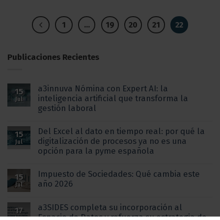
1
…
19
20
21
22
Publicaciones Recientes
a3innuva Nómina con Expert AI: la
15
inteligencia artificial que transforma la
Jul
gestión laboral
Del Excel al dato en tiempo real: por qué la
15
digitalización de procesos ya no es una
Jul
opción para la pyme española
Impuesto de Sociedades: Qué cambia este
15
año 2026
Jul
a3SIDES completa su incorporación al
17
Espacio de Datos y refuerza su estrategia de
Jun