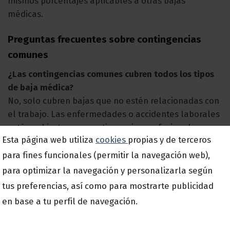
mismos porcentajes aplicables a otras bajas
médicas.
Preguntas frecuentes sobre contingencias
comunes
¿Las contingencias comunes cubren todos los tipos
de baja médica?
No, solo cubren bajas que no estén relacionadas con
el trabajo. Las enfermedades o accidentes laborales
están cubiertos por contingencias profesionales.
Esta página web utiliza
cookies
propias y de terceros
¿Qué pasa si tengo un accidente yendo al trabajo?
para fines funcionales (permitir la navegación web),
Los accidentes “in itinere” se consideran
para optimizar la navegación y personalizarla según
profesionales, por lo que no se incluyen dentro de
tus preferencias, así como para mostrarte publicidad
las contingencias comunes.
en base a tu perfil de navegación.
¿Puedo ver cuánto aporto por contingencias
comunes en mi nómina?