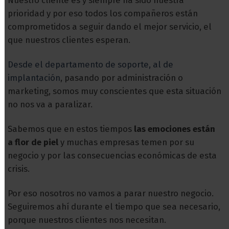
Nuestro cliente es y siempre ha sido nuestra
prioridad y por eso todos los compañeros están
comprometidos a seguir dando el mejor servicio, el
que nuestros clientes esperan.
Desde el departamento de soporte, al de
implantación
, pasando por administración o
marketing, somos muy conscientes que esta situación
no nos va a paralizar.
Sabemos que en estos tiempos
las emociones están
a flor de piel
y muchas empresas temen por su
negocio y por las consecuencias económicas de esta
crisis.
Por eso nosotros no vamos a parar nuestro negocio.
Seguiremos ahí durante el tiempo que sea necesario,
porque nuestros clientes nos necesitan.