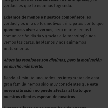
verdad, es que lo estamos logrando.
Echamos de menos a nuestros compañeros
, es
verdad y es uno de los motivos principales por lo que
queremos volver a vernos
, pero mantenemos la
comunicación diaria y gracias a la tecnología nos
vemos las caras, hablamos y nos animamos
mutuamente.
Ahora las reuniones son distintas, pero la motivación
es mucho más fuerte.
Desde el minuto uno, todos los integrantes de esta
gran familia hemos sido muy conscientes que
esta
nueva situación no puede afectar al trato que
nuestros clientes esperan de nosotros
.