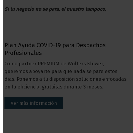
Si tu negocio no se para, el nuestro tampoco.
Plan Ayuda COVID-19 para Despachos
Profesionales
Como partner PREMIUM de Wolters Kluwer,
queremos apoyarte para que nada se pare estos
días. Ponemos a tu disposición soluciones enfocadas
en la eficiencia, gratuitas durante 3 meses.
Ver más información