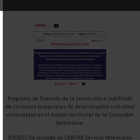
Programa de fomento de la conversión a indefinido
de contratos temporales de determinados colectivos
vulnerables en el ámbito territorial de la Comunitat
Valenciana.
A3SIDES ha recibido de LABORA Servicio Valenciano