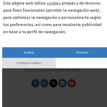
Esta página web utiliza
Del Excel al dato en tiempo real: por qué la
cookies
propias y de terceros
15
digitalización de procesos ya no es una
Jul
para fines funcionales (permitir la navegación web),
opción para la pyme española
para optimizar la navegación y personalizarla según
Impuesto de Sociedades: Qué cambia este
tus preferencias, así como para mostrarte publicidad
15
año 2026
Jul
en base a tu perfil de navegación.
a3SIDES completa su incorporación al
17
Espacio de Datos y refuerza su estrategia de
Jun
innovación basada en datos
Aceptar
Rechazar
Configurar Cookies
SÍGUENOS EN LAS REDES SOCIALES