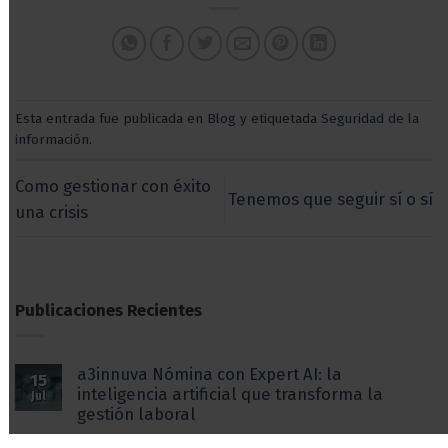
Esta entrada fue publicada en
Blog
y etiquetada
Seguridad de la
información
.
Como gestionar con éxito
Tenemos que seguir sí o sí
una crisis
Publicaciones Recientes
a3innuva Nómina con Expert AI: la
15
inteligencia artificial que transforma la
Jul
gestión laboral