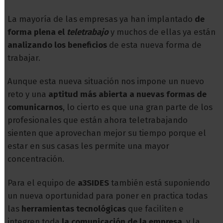
La mayoría de las empresas ya han implantado
de
forma plena el
teletrabajo
y muchos de ellas ya están
analizando los beneficios
de esta nueva forma de
trabajar.
Aunque esta nueva situación nos impone un nuevo
reto y una
aptitud más abierta a nuevas formas de
comunicarnos
, lo cierto es que una gran parte de los
profesionales que están ahora teletrabajando
sienten que aprovechan mejor su tiempo porque el
estar en sus casas les permite una mayor
concentración.
Para el equipo de
a3SIDES
también está suponiendo
un nueva oportunidad para poner en practica todas
las
herramientas tecnológicas
que faciliten e
integren toda
la comunicación de la empresa
, y la