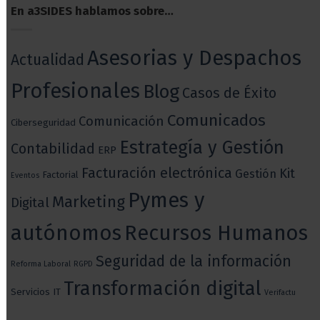
En a3SIDES hablamos sobre…
Asesorias y Despachos
Actualidad
Profesionales
Blog
Casos de Éxito
Comunicados
Comunicación
Ciberseguridad
Estrategía y Gestión
Contabilidad
ERP
Facturación electrónica
Kit
Gestión
Factorial
Eventos
Pymes y
Marketing
Digital
autónomos
Recursos Humanos
Seguridad de la información
Reforma Laboral
RGPD
Transformación digital
Servicios IT
Verifactu