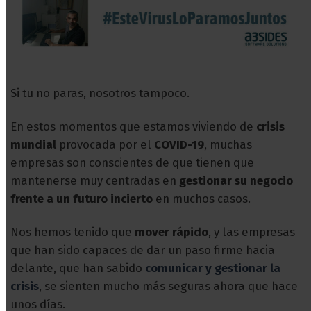
Si tu no paras, nosotros tampoco.
En estos momentos que estamos viviendo de
crisis
mundial
provocada por el
COVID-19
, muchas
empresas son conscientes de que tienen que
mantenerse muy centradas en
gestionar su negocio
frente a un futuro incierto
en muchos casos.
Nos hemos tenido que
mover rápido
, y las empresas
que han sido capaces de dar un paso firme hacia
delante, que han sabido
comunicar y gestionar la
crisis
, se sienten mucho más seguras ahora que hace
unos días.