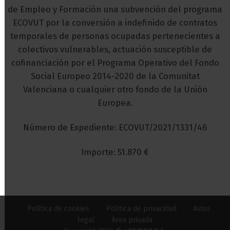
de Empleo y Formación una subvención del programa
ECOVUT por la conversión a indefinido de contratos
temporales de personas ocupadas pertenecientes a
colectivos vulnerables, actuación susceptible de
cofinanciación por el Programa Operativo del Fondo
Social Europeo 2014-2020 de la Comunitat
Valenciana o cualquier otro fondo de la Unión
Europea.
Número de Expediente: ECOVUT/2021/1331/46
Importe: 51.870 €
Politica de cookies
Politica de privacidad
Aviso
legal
Área privada