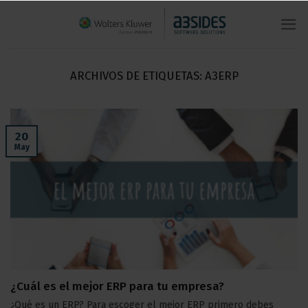
Saltar
al
contenido
ARCHIVOS DE ETIQUETAS:
A3ERP
20
May
¿Cuál es el mejor ERP para tu empresa?
¿Qué es un ERP? Para escoger el mejor ERP primero debes