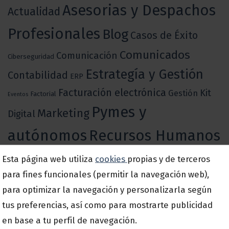
Asesorias y Despachos
Actualidad
Profesionales
Blog
Casos de Éxito
Comunicados
Comunicación
Ciberseguridad
Estrategía y Gestión
Contabilidad
ERP
Facturación electrónica
Kit
Gestión
Factorial
Eventos
Pymes y
Marketing
Digital
autónomos
Recursos Humanos
Seguridad de la información
Esta página web utiliza
cookies
propias y de terceros
Reforma Laboral
RGPD
Transformación digital
para fines funcionales (permitir la navegación web),
Servicios IT
Verifactu
para optimizar la navegación y personalizarla según
tus preferencias, así como para mostrarte publicidad
¡Contacta con nosotros!
en base a tu perfil de navegación.