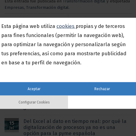
Esta entrada fue publicada en
Transformación digital
y etiquetada
Empresas
,
Transformación digital
.
¿Por qué los empleados
Esta página web utiliza
cookies
propias y de terceros
Servicios en la nube, los
de mi empresa deben
para fines funcionales (permitir la navegación web),
grandes desconocidos
formarse en protección de
para optimizar la navegación y personalizarla según
datos?
tus preferencias, así como para mostrarte publicidad
en base a tu perfil de navegación.
Publicaciones Recientes
Aceptar
Rechazar
a3innuva Nómina con Expert AI: la
15
inteligencia artificial que transforma la
Jul
Configurar Cookies
gestión laboral
Del Excel al dato en tiempo real: por qué la
15
digitalización de procesos ya no es una
Jul
opción para la pyme española