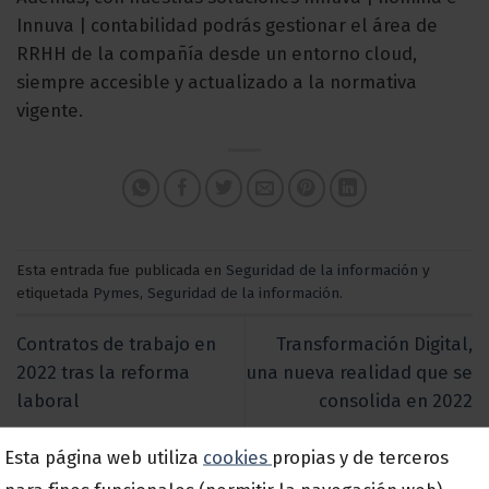
Innuva | contabilidad podrás gestionar el área de
RRHH de la compañía desde un entorno cloud,
siempre accesible y actualizado a la normativa
vigente.
Esta entrada fue publicada en
Seguridad de la información
y
etiquetada
Pymes
,
Seguridad de la información
.
Contratos de trabajo en
Transformación Digital,
2022 tras la reforma
una nueva realidad que se
laboral
consolida en 2022
Esta página web utiliza
cookies
propias y de terceros