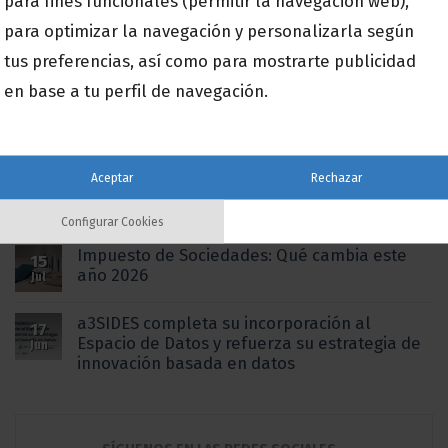
para fines funcionales (permitir la navegación web),
Publicaciones Recientes
para optimizar la navegación y personalizarla según
tus preferencias, así como para mostrarte publicidad
a3innuva Nómina con Expert AI: la
15
en base a tu perfil de navegación.
inteligencia artificial que transforma la
Jul
gestión laboral
Del Excel al dato en tiempo real: por qué la
15
Aceptar
Rechazar
digitalización de procesos ya no es una
Jul
opción para la pyme española
Configurar Cookies
Impuesto de Sociedades: Qué cambia este
15
año 2026
Jul
a3SIDES completa su incorporación al
17
Espacio de Datos y refuerza su estrategia de
Jun
innovación basada en datos