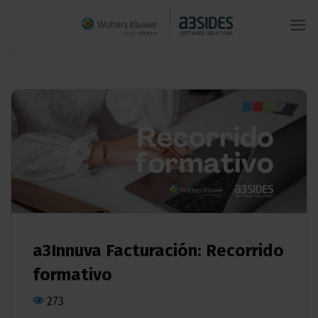
Saltar
al
contenido
a3Innuva Facturación: Recorrido
formativo
273