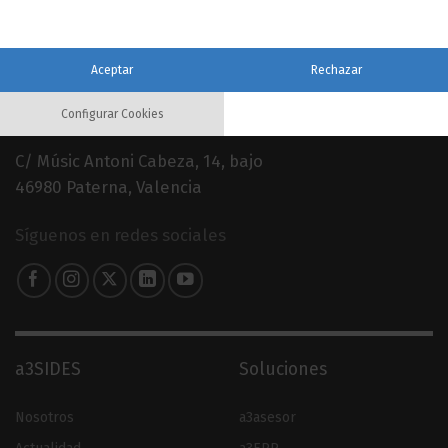
Aceptar
Rechazar
Configurar Cookies
960 079 900
C/ Músic Antoni Cabeza, 14, bajo
46980 Paterna, Valencia
Síguenos en redes sociales
a3SIDES
Soluciones
Nosotros
a3asesor