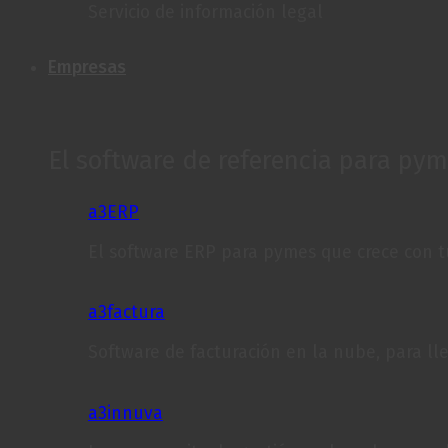
Servicio de información legal
Empresas
El software de referencia para py
a3ERP
El software ERP para pymes que crece con 
a3factura
Software de facturación en la nube, para lle
a3innuva