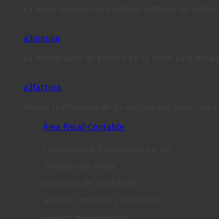
La única solución que integra software de gestión
a3innuva
La nueva suite de gestión en la nube para despa
a3factura
Mejora la eficiencia de tu negocio con todas las 
Área Fiscal-Contable
Contabilidad, Estimaciones e IVA
Software de renta
Impuesto de Sociedades
Gestión contable y tributaria
Gestión de herencias