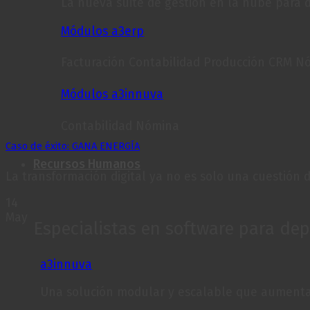
La nueva suite de gestión en la nube para 
Módulos a3erp
Facturación Contabilidad Producción CRM Nó
Módulos a3innuva
Contabilidad Nómina
Caso de éxito: GANA ENERGÍA
Recursos Humanos
La transformación digital ya no es solo una cuestión de 
14
May
Especialistas en software para d
a3innuva
Una solución modular y escalable que aumenta