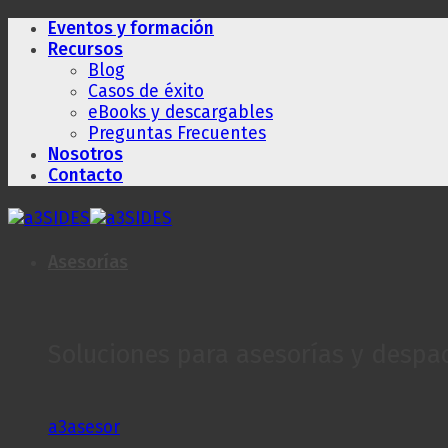
Saltar
Eventos y formación
al
Recursos
contenido
Blog
Casos de éxito
eBooks y descargables
Preguntas Frecuentes
Nosotros
Contacto
Asesorías
Soluciones para asesorías y despa
a3asesor