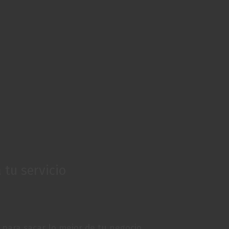
tu servicio
para sacar lo mejor de tu negocio.